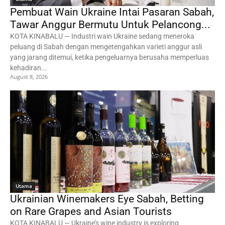
Pembuat Wain Ukraine Intai Pasaran Sabah,
Tawar Anggur Bermutu Untuk Pelancong...
KOTA KINABALU — Industri wain Ukraine sedang meneroka
peluang di Sabah dengan mengetengahkan varieti anggur asli
yang jarang ditemui, ketika pengeluarnya berusaha memperluas
kehadiran...
August 8, 2026
Utama
Ukrainian Winemakers Eye Sabah, Betting
on Rare Grapes and Asian Tourists
KOTA KINABALU — Ukraine’s wine industry is exploring