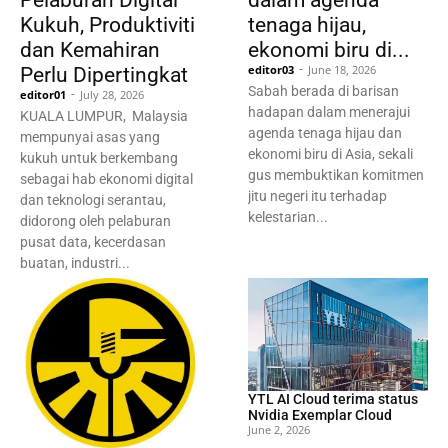
Pelaburan Digital
dalam agenda
Sabah
Kukuh, Produktiviti
00:44
tenaga hijau,
dan Kemahiran
ekonomi biru di...
KITA SEDIA MENGHADAPI SIAPA SAHAJA
SAINGAN KITA - ARIFIN
-
editor03
June 18, 2026
Perlu Dipertingkat
05:40
Sabah berada di barisan
-
editor01
July 28, 2026
hadapan dalam menerajui
PM nafikan percanggahan dalam kenyataan
KUALA LUMPUR, Malaysia
MA63
agenda tenaga hijau dan
mempunyai asas yang
08:12
ekonomi biru di Asia, sekali
kukuh untuk berkembang
gus membuktikan komitmen
sebagai hab ekonomi digital
jitu negeri itu terhadap
dan teknologi serantau,
kelestarian...
didorong oleh pelaburan
pusat data, kecerdasan
buatan, industri...
YTL AI Cloud terima status
Nvidia Exemplar Cloud
June 2, 2026