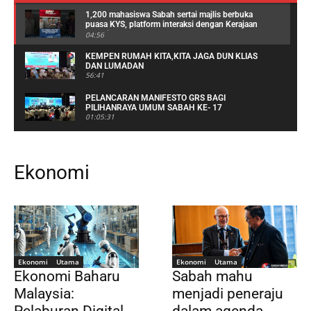
1,200 mahasiswa Sabah sertai majlis berbuka
puasa KYS, platform interaksi dengan Kerajaan
Negeri
04:56
KEMPEN RUMAH KITA,KITA JAGA DUN KLIAS
DAN LUMADAN
56:41
PELANCARAN MANIFESTO GRS BAGI
PILIHANRAYA UMUM SABAH KE- 17
01:05:31
Hentikan politik perbalahan, fokus majukan
ekonomi Malaysia – PM Anwar
02:43
Ekonomi
Pertembungan kerusi PH-GRS-BN ‘friendly fight’ -
Anwar
00:21
proses penamaan calon PRU DU Sabah ke-17
04:57
Ekonomi
Utama
Ekonomi
Utama
B.Grimm Aims To Support Sabah With Greener
Ekonomi Baharu
Sabah mahu
And Cleaner Energy
02:23
Malaysia:
menjadi peneraju
Hajiji dan Masidi Watak Penting Dalam Tuntutan